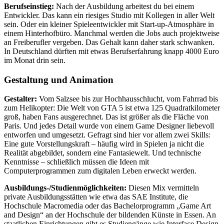
Berufseinstieg:
Nach der Ausbildung arbeitest du bei einem
Entwickler. Das kann ein riesiges Studio mit Kollegen in aller Welt
sein. Oder ein kleiner Spieleentwickler mit Start-up-Atmosphäre in
einem Hinterhofbüro. Manchmal werden die Jobs auch projektweise
an Freiberufler vergeben. Das Gehalt kann daher stark schwanken.
In Deutschland dürften mit etwas Berufserfahrung knapp 4000 Euro
im Monat drin sein.
Gestaltung und Animation
Gestalter:
Vom Salzsee bis zur Hochhausschlucht, vom Fahrrad bis
zum Helikopter: Die Welt von GTA 5 ist etwa 125 Quadratkilometer
groß, haben Fans ausgerechnet. Das ist größer als die Fläche von
Paris. Und jedes Detail wurde von einem Game Designer liebevoll
entworfen und umgesetzt. Gefragt sind hier vor allem zwei Skills:
Eine gute Vorstellungskraft – häufig wird in Spielen ja nicht die
Realität abgebildet, sondern eine Fantasiewelt. Und technische
Kenntnisse – schließlich müssen die Ideen mit
Computerprogrammen zum digitalen Leben erweckt werden.
Ausbildungs-/Studienmöglichkeiten:
Diesen Mix vermitteln
private Ausbildungsstätten wie etwa das SAE Institute, die
Hochschule Macromedia oder das Bachelorprogramm „Game Art
and Design“ an der Hochschule der bildenden Künste in Essen. An
staatlichen Einrichtungen gibt es Studiengänge wie Interface Design