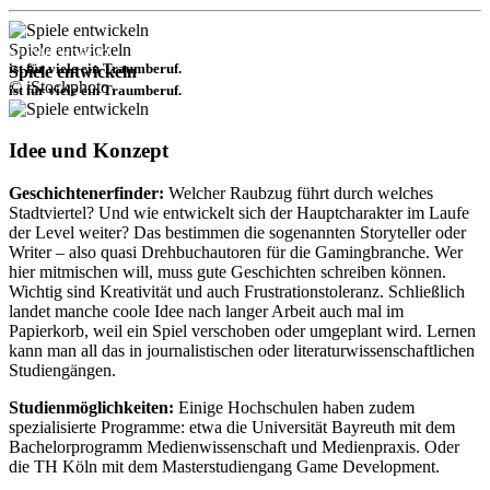
Spiele entwickeln
© iStockphoto
ist für viele ein Traumberuf.
Spiele entwickeln
© iStockphoto
ist für viele ein Traumberuf.
Idee und Konzept
Geschichtenerfinder:
Welcher Raubzug führt durch welches
Stadtviertel? Und wie entwickelt sich der Hauptcharakter im Laufe
der Level weiter? Das bestimmen die sogenannten Storyteller oder
Writer – also quasi Drehbuchautoren für die Gamingbranche. Wer
hier mitmischen will, muss gute Geschichten schreiben können.
Wichtig sind Kreativität und auch Frustrationstoleranz. Schließlich
landet manche coole Idee nach langer Arbeit auch mal im
Papierkorb, weil ein Spiel verschoben oder umgeplant wird. Lernen
kann man all das in journalistischen oder literaturwissenschaftlichen
Studiengängen.
Studienmöglichkeiten:
Einige Hochschulen haben zudem
spezialisierte Programme: etwa die Universität Bayreuth mit dem
Bachelorprogramm Medienwissenschaft und Medienpraxis. Oder
die TH Köln mit dem Masterstudiengang Game Development.